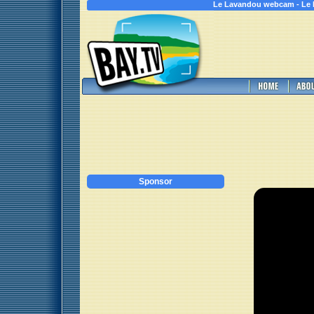
Le Lavandou webcam - Le 
Sponsor